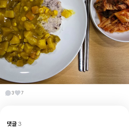
3
7
댓글
3