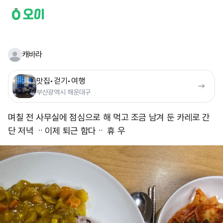
캐바라
맛집•걷기•여행
부산광역시 해운대구
며칠 전 사무실에 점심으로 해 먹고 조금 남겨 둔 카레로 간
단 저녁 ᆢ ​이제 퇴근 함다ᆢ 휴 우