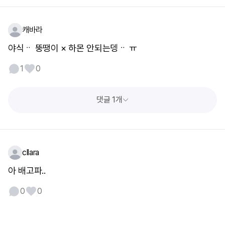
캐바라
야식ᆢ 뚱땡이 × 하몬 안되는뎅ᆢ ㅠ
1
0
댓글 1개
cllara
아 배고파..
0
0