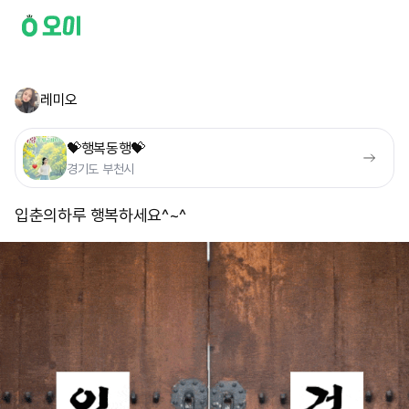
레미오
💝행복동행💝
경기도 부천시
입춘의하루 행복하세요^~^