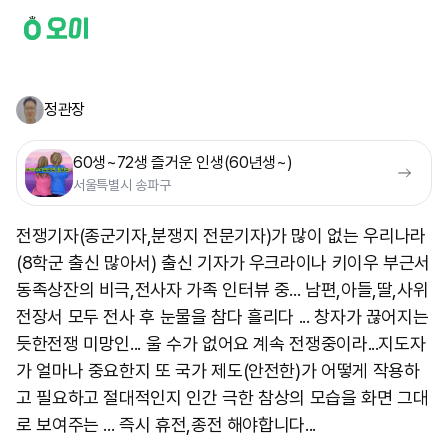
정관장
60생~72생 즐거운 인생(60년생~)
서울특별시 송파구
전쟁기자(종군기자,분쟁지 전문기자)가 많이 없는 우리나라
(8학군 출신 많아서) 출신 기자가 우크라이나 키이우 부근서
동족상잔의 비극,전사자 가족 인터뷰 중... 남편,아들,딸,사위
전장서 모두 전사 후 눈물을 참다 흘리다 ... 창자가 끊어지는
듯한 ​전쟁 미망인... 울 수가 없어요 계속 전쟁중이라...지도자
가 얼마나 중요한지 또 국가 제도(안전한)가 어떻게 작용하
고 필요하고 절대적인지 인간 극한 참상의 모습을 화면 그대
로 보여주는 ... 즉시 휴전,종전 해야합니다...