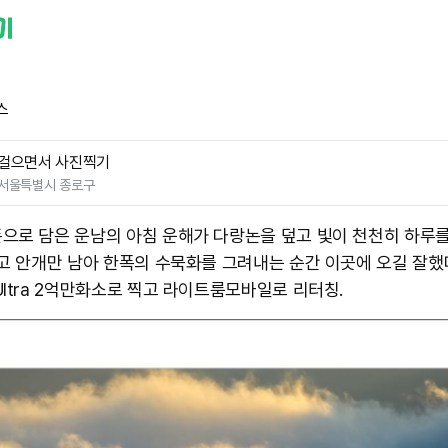
스
걸으면서 사진찍기
서울특별시 종로구
으로 담은 운남의 아침 운해가 다랑논을 덮고 빛이 천천히 하루
윽고 안개만 남아 한폭의 수묵화를 그려내는 순간 이곳에 오길 잘했다!
Ultra 2억만화소로 찍고 라이트룸모바일로 리터칭.