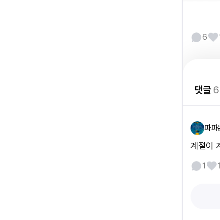
6
댓글
6
파파
계절이 
1