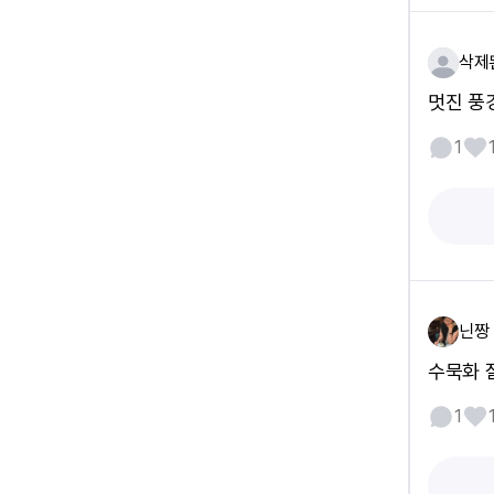
삭제
멋진 풍
1
닌짱
수묵화 
1