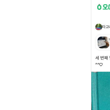
타고
세 번째
^^♡