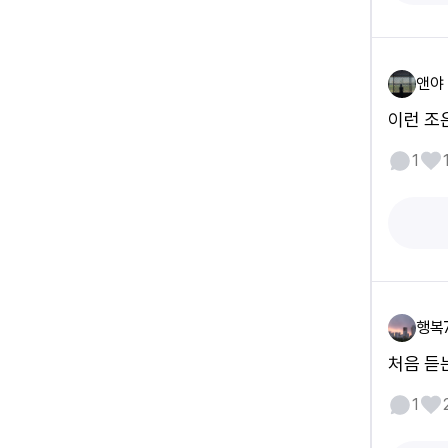
앤야
이런 조
1
행복
처음 듣
1