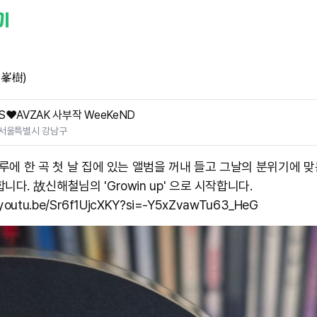
(峯樹)
S❤️AVZAK 사부작 WeeKeND
서울특별시 강남구
하루에 한 곡 첫 날 집에 있는 앨범을 꺼내 들고 그날의 분위기에 
니다. 故신해철님의 'Growin up' 으로 시작합니다.
/youtu.be/Sr6f1UjcXKY?si=-Y5xZvawTu63_HeG ​