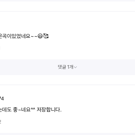
은곡이있었네요~~😃🥰
1
댓글 1개
74
는데도 좋~네요^^ 저장합니다.
2