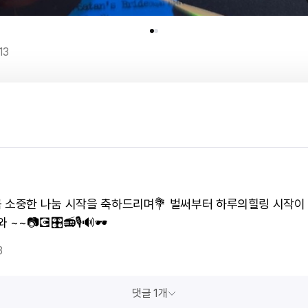
13
 소중한 나눔 시작을 축하드리며💐 벌써부터 하루의힐링 시작이
 ~~📷💽🎛📻🎙🔊🕶
3
댓글 1개