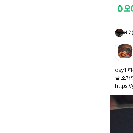
봉수
day1 
을 소개합
https:/