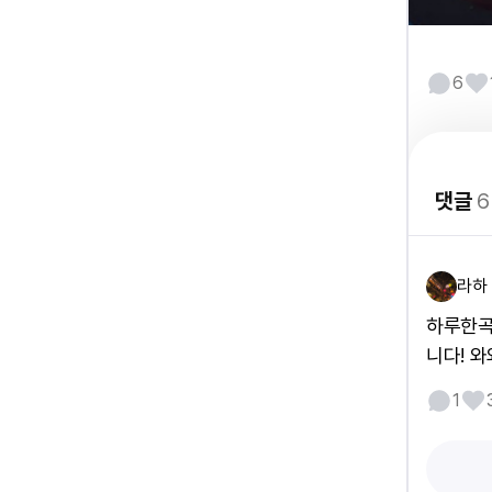
6
댓글
6
라하
하루한곡
니다! 와와
1