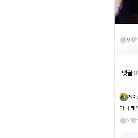
9
댓글
9
제이
아니 케
2