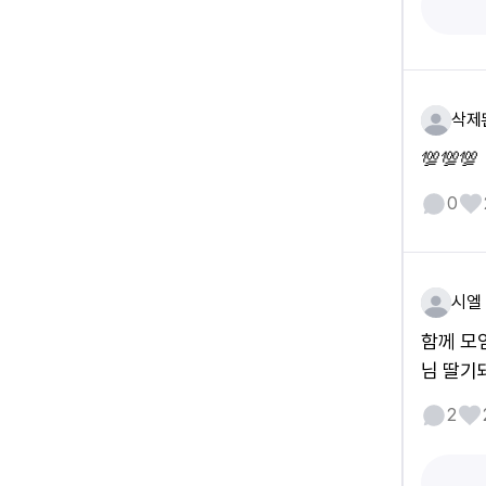
삭제
💯💯💯
0
시엘 
함께 모
님 딸기
2