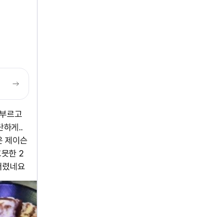
 부르고
하게..
은 제이슨
믓한 2
와버렸네요