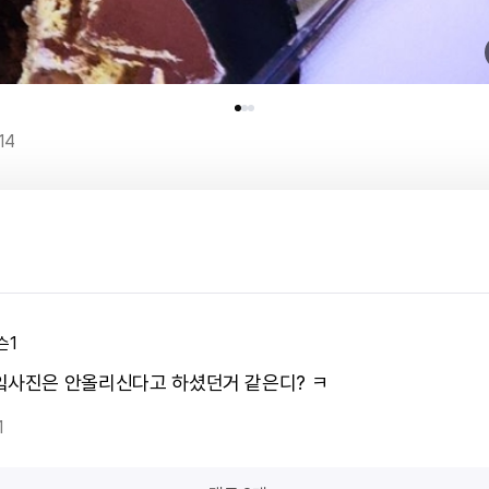
14
슨1
잌사진은 안올리신다고 하셨던거 같은디? ㅋ
1