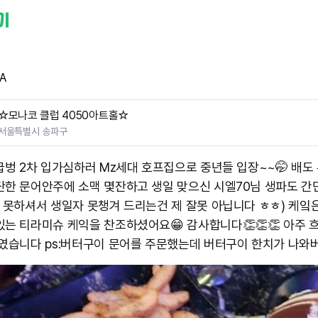
A
☆모나코 클럽 4050아트홀☆
서울특별시 송파구
 급벙 2차 입가심하러 Mz세대 호프집으로 중년들 입장~~🤭 배도
단한 문어안주에 소맥 몇잔하고 생일 맞으신 시엘70님 생파도 간단
참석 못하셔서 생일자 못챙겨 드리는건 제 잘못 아닙니다 ㅎㅎ) 케잌
있는 티라미슈 케익을 찬조하셨어요😁 감사합니다👏👏👏 아주 흐
 였습니다 ps:버터구이 문어를 주문했는데 ​ 버터구이 한치가 나