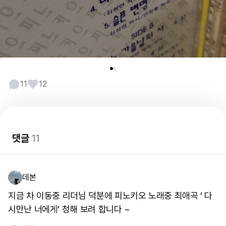
11
12
댓글
11
데본
지금 차 이동중 리더님 덕분에 피노키오 노래중 최애곡 ‘ 다
시만난 너에게’ 청해 보려 합니다 ~