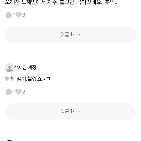
오래전 노해방에서 자주..불렀던..곡이었네요.. 추억..
1
3
댓글 1개
삭제된 계정
한창 많이.불렸죠~ㅋ
1
2
댓글 1개