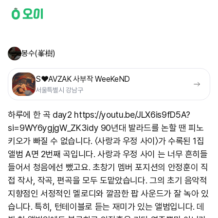
봉수(峯樹)
S❤️AVZAK 사부작 WeeKeND
서울특별시 강남구
하루에 한 곡 day2 https://youtu.be/JLX6is9fD5A?
si=9WY6ygjgW_ZK3idy 90년대 발라드를 논할 땐 피노
키오가 빠질 수 없습니다. 〈사랑과 우정 사이〉가 수록된 1집
앨범 A면 2번째 곡입니다. 사랑과 우정 사이 는 너무 흔히들
들어서 청음에선 뺐고요. 초창기 멤버 포지션의 안정훈이 직
접 작사, 작곡, 편곡을 모두 도맡았습니다. 그의 초기 음악적
지향점인 서정적인 멜로디와 깔끔한 팝 사운드가 잘 녹아 있
습니다. 특히, 턴테이블로 듣는 재미가 있는 앨범입니다. 데