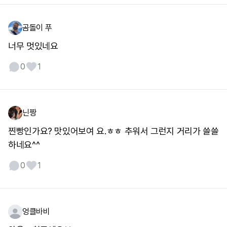
곰돌이 푸
너무 멋있네요
0
1
닌짱
찐빵인가요? 맛있어보여 요.ㅎㅎ 추워서 그런지 거리가 쓸쓸
하네요^^
0
1
엉클바비