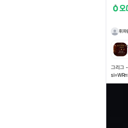
휘파
그리그 - 
si=WR