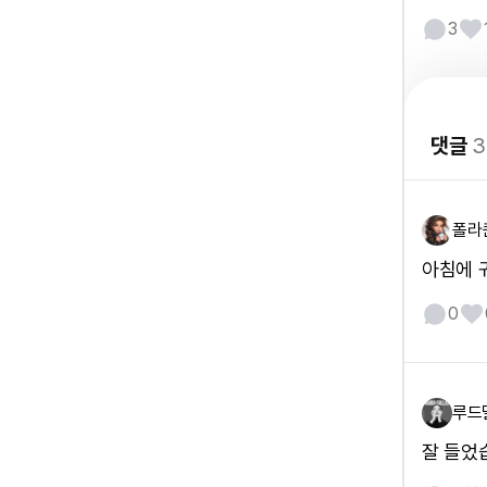
3
댓글
3
폴라
아침에 
0
루드
잘 들었