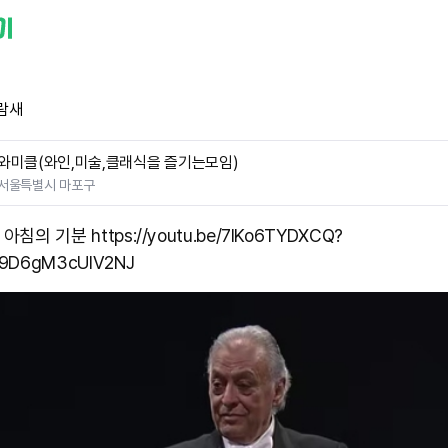
람새
와미클(와인,미술,클래식을 즐기는모임)
서울특별시 마포구
아침의 기분 https://youtu.be/7lKo6TYDXCQ?
n9D6gM3cUlV2NJ