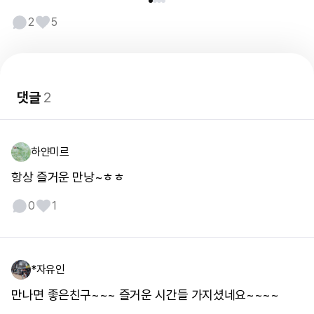
2
5
댓글
2
하얀미르
항상 즐거운 만낭~ㅎㅎ
0
1
*자유인
만나면 좋은친구~~~ 즐거운 시간들 가지셨네요~~~~