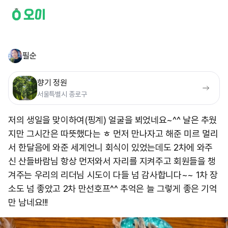
필순
향기 정원
서울특별시 종로구
저의 생일을 맞이하여(핑계) 얼굴을 뵈었네요~^^ 날은 추웠
지만 그시간은 따뜻했다는 ㅎ 먼저 만나자고 해준 미르 멀리
서 한달음에 와준 세계언니 회식이 있었는데도 2차에 와주
신 산들바람님 항상 먼저와서 자리를 지켜주고 회원들을 챙
겨주는 우리의 리더님 시도이 다들 넘 감사합니다~~ 1차 장
소도 넘 좋았고 2차 만선호프^^ 추억은 늘 그렇게 좋은 기억
만 남네요!!! ​