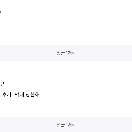
데
1
댓글 1개
렛트
 후기.. 막내 칭찬해
1
댓글 1개