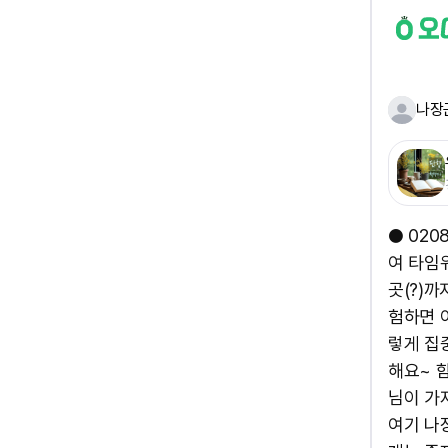
나장
● 02
여 타임
곳(?)
험하면 
렇게 집
해요~ 함
님이 가
여기 나