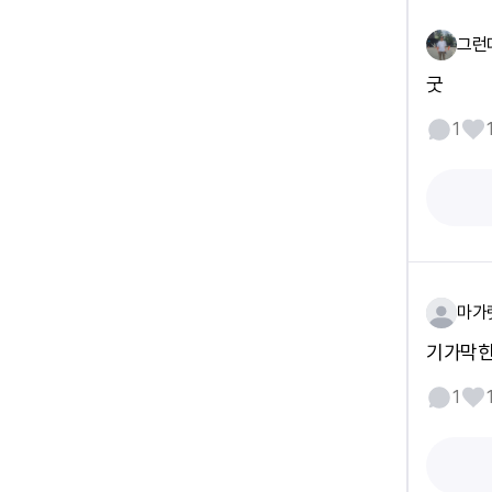
그런
굿
1
마가
기가막힌
1