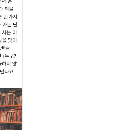
먼저 온
슨 책을
또 한가지
 가는 단
, 사는 이
일을 맞이
오빠들
 (누구?
금하지 않
 만나요