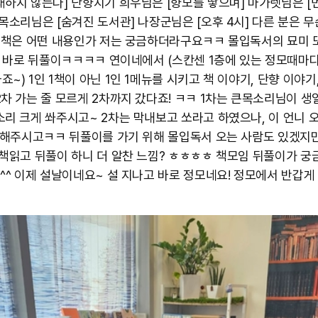
재하지 않는다] 단향지기 희우님은 [향모를 땋으며] 마가렛님은 [
큰목소리님은 [숨겨진 도서관] 나장군님은 [오후 4시] 다른 분은 무
그 책은 어떤 내용인가 저는 궁금하더라구요ㅋㅋ 몰입독서의 묘미 
바로 바로 뒤풀이ㅋㅋㅋㅋ 연이네에서 (스칸센 1층에 있는 정모때마다
~) 1인 1책이 아닌 1인 1메뉴를 시키고 책 이야기, 단향 이야기
2차 가는 줄 모르게 2차까지 갔다죠! ㅋㅋ 1차는 큰목소리님이 생
소리 크게 쏴주시고~ 2차는 막내보고 쏘라고 하였으나, 이 언니 
정산해주시고ㅋㅋ 뒤풀이를 가기 위해 몰입독서 오는 사람도 있겠지만
 책읽고 뒤풀이 하니 더 알찬 느낌? ㅎㅎㅎㅎ 책모임 뒤풀이가 궁
 ^^ 이제 설날이네요~ 설 지나고 바로 정모네요! 정모에서 반갑게