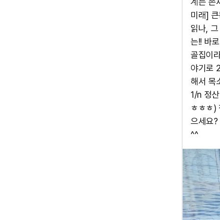
계는 존
미래] 
읽나, 
는!! 
골집이라죠
야기로 
해서 목
1/n 
ㅎㅎㅎ)
으세요?
^^