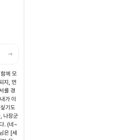
 함께 모
되지, 먼
독서를 경
 내가 이
 싶기도
, 나장군
. (네~
님은 [세