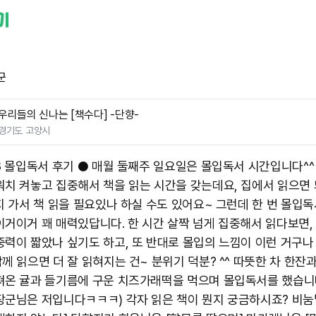
군
우리들의 신나는 [책수다] -단향-
경기도 고양시
08 몰입독서 후기 ● 매월 둘째주 일요일은 몰입독서 시간입니다^^
워치 켜놓고 집중해서 책을 읽는 시간을 갖는데요, 집에서 읽으면 
까지 가서 책 읽을 필요있나 하실 수도 있어요~ 그런데 한 번 몰입
이거이거 꽤 매력있답니다. 한 시간 살짝 넘게 집중해서 읽다보면,
중력이 짧았나 싶기도 하고, 또 반대로 몰입의 느낌이 이런 거구나
께 읽으면 더 잘 읽혀지는 건~ 분위기 덕분? ^^ 따뜻한 차 한잔과
져온 귤과 들기름에 구운 치즈가래떡을 먹으며 몰입독서를 했습니다
장군님은 저입니다ㅋㅋㅋ) 각자 읽은 책이 뭔지 궁금하시죠? 비눔