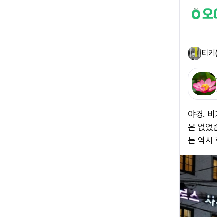
티키(
야경. 
은 없었
는 역시 