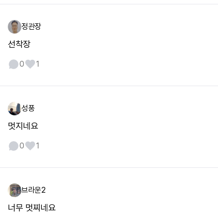
정관장
선착장
0
1
성풍
멋지네요
0
1
브라운2
너무 멋찌네요