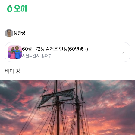
정관장
60생~72생 즐거운 인생(60년생~)
서울특별시 송파구
바다 강