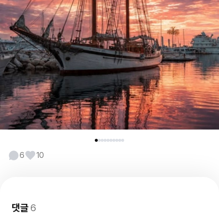
6
10
댓글
6