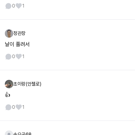
0
1
정관장
날이 풀려서
0
1
초이랑(안젤로)
👍
0
1
손오공68