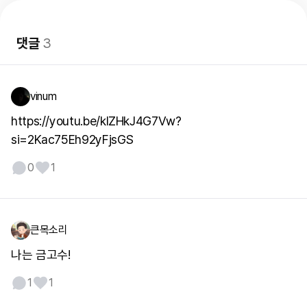
댓글
3
vinum
https://youtu.be/klZHkJ4G7Vw?
si=2Kac75Eh92yFjsGS
0
1
큰목소리
나는 금고수!
1
1