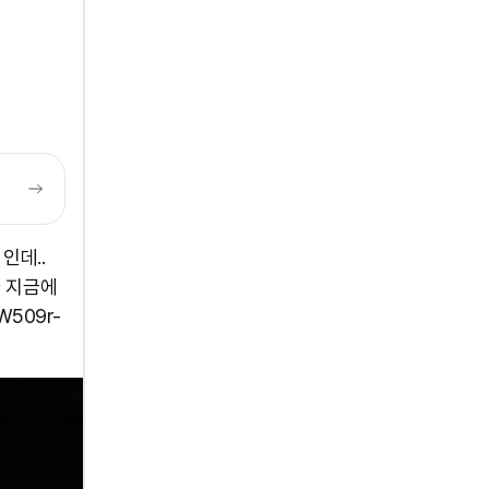
인데..
^ 지금에
W509r-