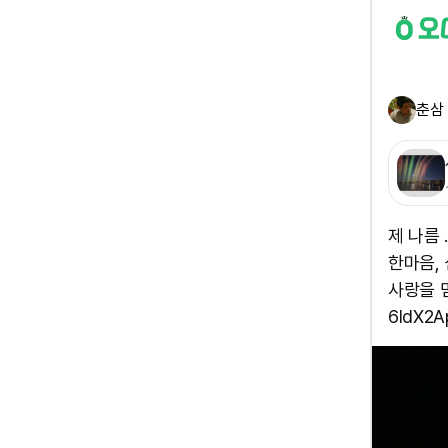
춘삼
제 나름 
한마음,
사랑을 멈추
6IdX2Ap