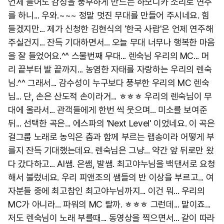
언제 들어도 감성을 풍부하게 만드는 하모니카 소리로 연주
를 하니... 우와.~~~ 정말 멋진 무대를 만들어 주시네요. 힘
들겠지만... 제가 신청한 김현식의 '한국 사람'은 언제 연주해
주실건지... 잔득 기대하면서... 오늘 무대 너무나 행복한 마음
을 잘 들었어요.^^ 스물번째 무대... 렌숙님 우리의 MC... 머
리 끝부터 발 끝까지... 농염한 자태를 자랑하는 우리의 렌숙
님.^^ 그래서... 감수성이 누구보다 풍부한 우리의 MC 렌숙
님... 단, 손은 산도적 손이라거... ㅎㅎㅎ 우리의 렌숙님이 무
대에 올라서... 관객들에게 한번 씩 웃으며... 미소를 보여준
뒤... 선택한 곡은... 에스파의 'Next Level' 이었네요. 이 곡은
걸그룹 노래로 농익은 춤과 함께 부르는 랩송이라 어떻게 부
를지 잔득 기대했는데요. 렌숙님은 그냥... 약간 앞 뒤로만 왔
다 갔다하고... AI쌤. 은쌤, 발쌤. 최고야누님을 백댄서로 요청
해서 불렀네요. 우리 피앤조의 쌤들의 반 이상을 부르고... 여
자분들 중에 최고참인 최고야누님까지... 이건 뭐... 우리의
MC가 아니라... 파워의 MC 랄까. ㅎㅎㅎ 그런데... 말이죠...
저도 렌숙님이 노래 부를때... 동영상을 찍으면서... 같이 따라