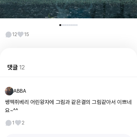
12
15
댓글
12
ABBA
쌩떽쥐베리 어린왕자에 그림과 같은결의 그림같아서 이쁘네
요~^^
1
2