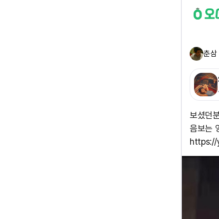
춘삼
보셨던분
음보는 
https: