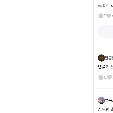
로 마무
1
달콤
넷플리스
0
행복
끔찍한 