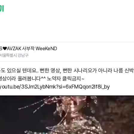
S❤️AVZAK 사부작 WeeKeND
서울특별시 강남구
도 있으실 텐데요.. 뻔한 영상, 뻔한 시나리오가 아니라 나름 신
영상이라 올려봅니다^^ 노약자 클릭금지~
//youtu.be/3SJm2LybNmk?si=6xFMQqon2If8i_by