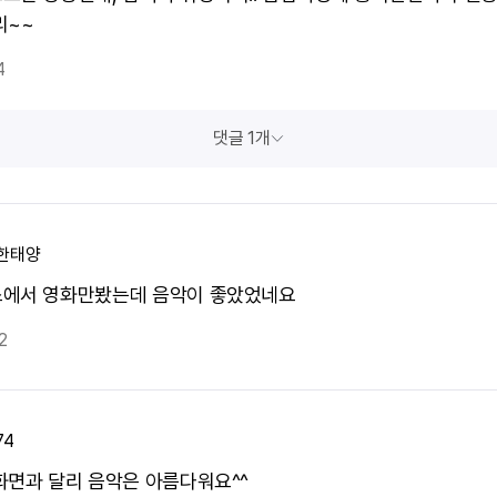
리~~
4
댓글 1개
한태양
에서 영화만봤는데 음악이 좋았었네요
2
74
화면과 달리 음악은 아름다워요^^