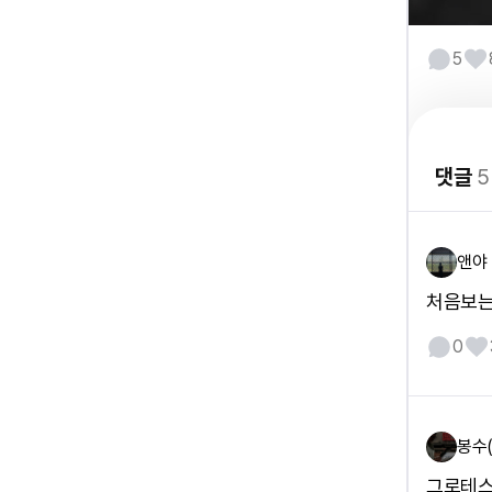
5
댓글
5
앤야
처음보는
0
봉수
그로테스