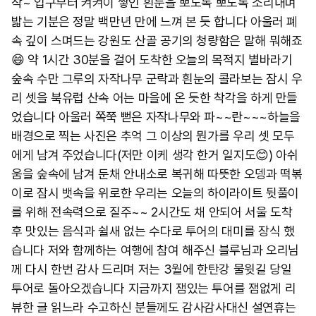
작~ 입구부터 켜켜이 쌓인 흰눈을 뽀도독 뽀도독 소리내며
밟는 기분은 정말 백만년 만에 느껴 본 듯 합니다 아울러 폐
속 깊이 스며드는 강원도 산골 공기의 청량함은 말해 뭐해죠
😄 약 1시간 30분을 걸어 도착한 오늘의 목적지 별바라기
숲속 수만 그루의 자작나무 군락과 흰눈의 콜라보는 잠시 우
리 셋을 북유럽 산속 어는 마을에 온 듯한 착각을 하게 만들
었습니다 아울러 쪽쭉 뻗은 자작나무와 파~~란~~~하늘을
배경으로 찍는 사진은 추억 그 이상의 뭔가를 우리 셋 모두
에게 남겨 주었습니다(저만 이케 생각 한거 일지도😊) 아쉬
움을 숲속에 남겨 둔채 안내소로 복귀해 따뜻한 오뎅과 떡볶
이로 잠시 뱃속을 위로한 우리는 오늘의 하이라이트 뒷풀이
를 위해 전속력으로 질주~~ 2시간도 채 안되어 서울 도착
후 맛있는 음식과 쉴새 없는 수다로 투어의 대미를 장식 했
습니다 저와 함께하는 여행에 참여 해주신 블루님과 오리님
께 다시 한번 감사 드리며 저는 3월에 한탄강 물윗길 당일
투어로 돌아오겠습니다 지금까지 잼있는 투어를 잼없게 리
뷰한 글 읽느라 수고하신 분들께도 감사감사 ​ 대신 설연휴는