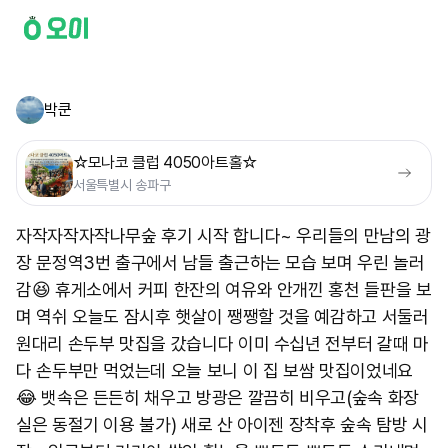
박쿤
☆모나코 클럽 4050아트홀☆
서울특별시 송파구
자작자작자작나무숲 후기 시작 합니다~ 우리들의 만남의 광
장 문정역3번 출구에서 남들 출근하는 모습 보며 우린 놀러
감😆 휴게소에서 커피 한잔의 여유와 안개낀 홍천 들판을 보
며 역쉬 오늘도 잠시후 햇살이 쨍쨍할 것을 예감하고 서둘러
원대리 손두부 맛집을 갔습니다 이미 수십년 전부터 갈때 마
다 손두부만 먹었는데 오늘 보니 이 집 보쌈 맛집이었네요
😂 뱃속은 든든히 채우고 방광은 깔끔히 비우고(숲속 화장
실은 동절기 이용 불가) 새로 산 아이젠 장착후 숲속 탐방 시