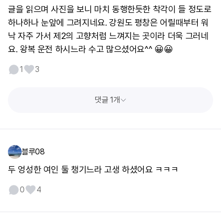
글을 읽으며 사진을 보니 마치 동행한듯한 착각이 들 정도로
하나하나 눈앞에 그려지네요. 강원도 평창은 어릴때부터 워
낙 자주 가서 제2의 고향처럼 느껴지는 곳이라 더욱 그러네
요. 왕복 운전 하시느라 수고 많으셨어요^^ 😀😀
1
3
댓글 1개
블루08
두 엉성한 여인 둘 챙기느라 고생 하셨어요 ㅋㅋㅋ
0
4