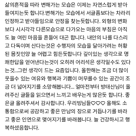
삶의흔적을 따라 변해가는 모습은 이제는 자연스럽게 받아
들여지는듯 합니다.변해가는 모습에서 서글픔보다는 차라리
인정하고 받아들임으로 안정을 찾는듯합니다. 외형의 변화
보다 시시각각 다른모습으로 다가오는 마음의 부침은 아직
도 늘 여린 마음을 흔들어 대곤 합니다. 내안의 나를 다스리
고 다독이며 산다는것은 수행자의 모습을 달아가려는 허황
된 몸짓인양 늘 어렵고 힘든듯합니다 깊이있는 생각으로 명
쾌한답을 얻어낸다는것이 오히려 어리석은 생각일수도 있다
는것...그런 생각이 드는 요즘입니다. 올한해는 조금 더 많이
웃을수 있는 여유와 행복과 기쁨이 머무를수 있는 공간이 조
금 더 넓어지기를 소망해봅니다... 얼마전부터 방태산님이 올
려주신 글들을 읽으면서 느끼고 배우는게 많은듯 합니다. 좋
은글 올려주셔서 감사합니다. 우리빙님들♡♡♡ 올해도 소
통함으로써 공감하고 좋은 만남의 장으로 거듭나기를 바라
고 좋은 인연으로 맺어지기를 바래봅니다. 늘 건강하시고 행
복하셨음합니다.