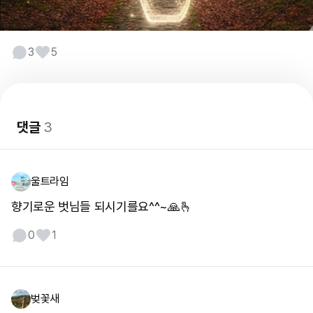
3
5
댓글
3
울트라임
향기로운 벗님들 되시기를요^^~🙏🫰
0
1
벚꽃새