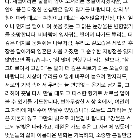
다. 세월이라는 물결에 깎여 모서리는 둥글어지겠지만, 그
안에 품은 다정한 본심만은 닳지 않기를 바랍니다. 삶의 부
침에 따라 때로는 휘청이고 때로는 주저앉을지언정, 다시 일
어나 먼지를 털어내며 웃음 짓는 그 맑은 눈망울은 변함없기
를 소망합니다. 비바람에 잎사귀는 떨어져 나가도 뿌리는 더
깊은 대지를 움켜쥐는 나무처럼, 우리도 겉모습은 세월의 훈
장을 달아가되 영혼은 처음 가졌던 그 순수한 지향점을 잊지
않았으면 좋겠습니다. "참 많이 변했구나"라는 말보다, "참
그대로여서 고맙다"는 말이 더 깊은 위로가 되는 오늘이길
바랍니다. 세상이 우리를 어떻게 바꾸어 놓으려 할지라도,
서로의 기억 속에서 우리는 늘 변함없는 온기로 남기를, 그
리하여 훗날 다시 만날 때도 그 따스한 향기로 서로를 알아
볼 수 있기를 기도합니다. 변화무쌍한 세상 속에서, 여전히
그 자리에 계셔주어 만날수 있었습니다. 오늘도 그대라는 꽃
은 저물지 않고 그만의 빛으로 머물길 바랍니다. "강물은 흐
르되 달빛은 따라가고, 계절은 가도 숲은 그 자리에 있듯이."
벗님들의 삶에 아름다운 변화는 가득하되, 소중한 본질만큼