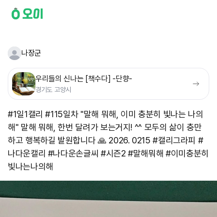
나장군
우리들의 신나는 [책수다] -단향-
경기도 고양시
#1일1캘리 #115일차 "말해 뭐해, 이미 충분히 빛나는 나의
해" 말해 뭐해, 한번 달려가 보는거지! ^^ 모두의 삶이 충만
하고 행복하길 발원합니다 🙏 2026. 0215 #캘리그라피 #
나다운캘리 #나다운손글씨 #시즌2 #말해뭐해 #이미충분히
빛나는나의해