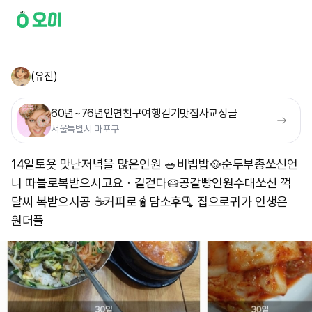
(유진)
60년~76년인연친구여행걷기맛집사교싱글
서울특별시 마포구
14일토욧 맛난저녁을 많은인원 🥗비빕밥🥘순두부총쏘신언
니 따블로복받으시고요ㆍ길걷다🥧공갈빵인원수대쏘신 꺽
달씨 복받으시공 ☕️커피로🧋담소후🫗 집으로귀가 인생은
원더풀