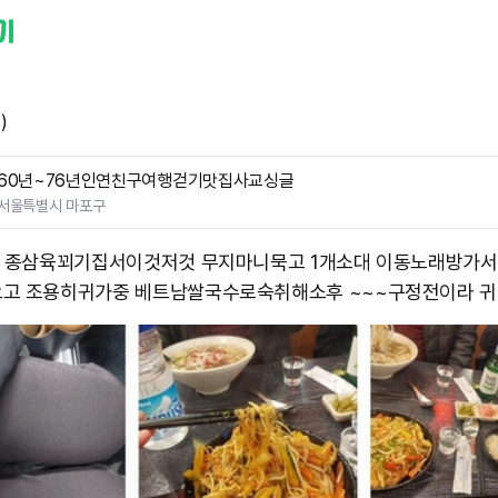
)
60년~76년인연친구여행걷기맛집사교싱글
서울특별시 마포구
일 종삼육꾀기집서이것저것 무지마니묵고 1개소대 이동노래방가서
고 조용히귀가중 베트남쌀국수로숙취해소후 ~~~구정전이라 