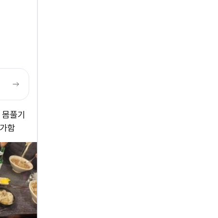
 몸풀기
귀가함