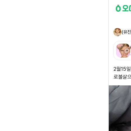
(유진
2월15
로불살으