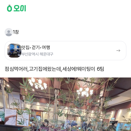
1참
맛집•걷기•여행
부산광역시 해운대구
점심먹어러,고기집에왔는데,세상에! ​웨이팅이 6팀