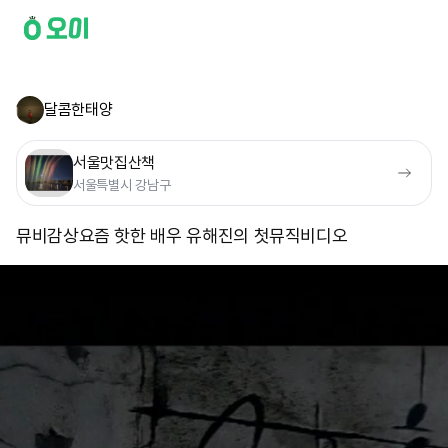
달콤한태양
서울맛집산책
서울특별시 강남구
뮤비감상 ​요즘 핫한 배우 유해진의 첫뮤직비디오