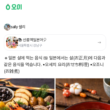
sally 샐리
📚 선릉역일본어🎈
서울특별시 강남구
🔹️일본 설에 먹는 음식 🍱 일본에서는 설(お正月)에 다음과
같은 음식을 먹습니다. ▪️오세치 요리(おせち料理) ▪️오조니
(お雑煮) ​