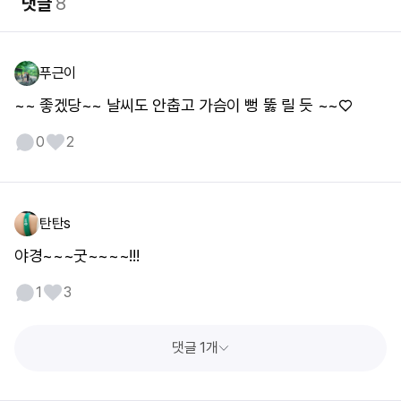
댓글
8
푸근이
~~ 좋겠당~~ 날씨도 안춥고 가슴이 뻥 뚫 릴 듯 ~~♡
0
2
탄탄s
야경~~~굿~~~~!!!
1
3
댓글 1개