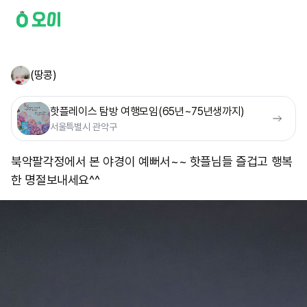
(땅콩)
핫플레이스 탐방 여행모임(65년~75년생까지)
서울특별시 관악구
북악팔각정에서 본 야경이 예뻐서~~ 핫플님들 즐겁고 행복
한 명절보내세요^^ ​