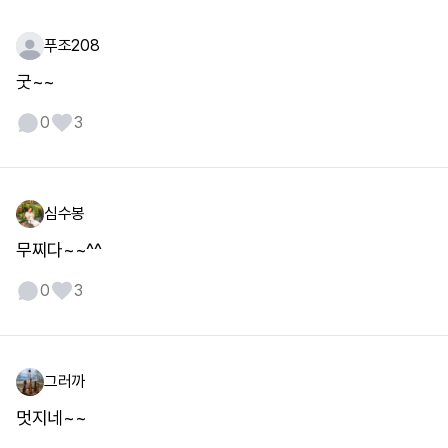
푸조208
굿~~
0
3
심수봉
무찌다~~^^
0
3
그러까
멋지네~~