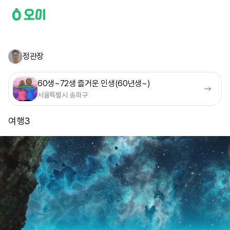
정관장
60생~72생 즐거운 인생(60년생~)
서울특별시 송파구
여행3