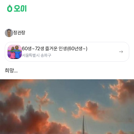
정관장
60생~72생 즐거운 인생(60년생~)
서울특별시 송파구
희망...