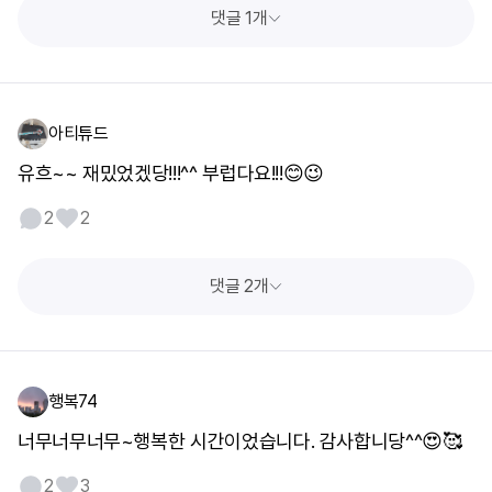
댓글 1개
아티튜드
유흐~~ 재밌었겠당!!!^^ 부럽다요!!!😊😉
2
2
댓글 2개
행복74
너무너무너무~행복한 시간이었습니다. 감사합니당^^😍🥰
2
3