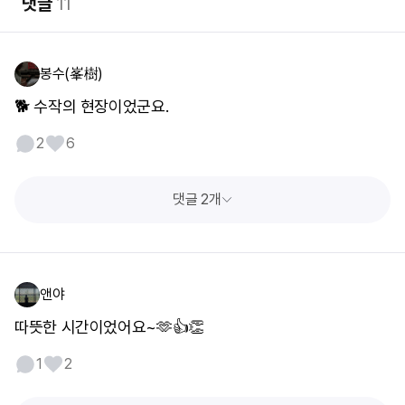
댓글
11
봉수(峯樹)
🐕 수작의 현장이었군요.
2
6
댓글 2개
앤야
따뜻한 시간이었어요~🫶👍👏
1
2