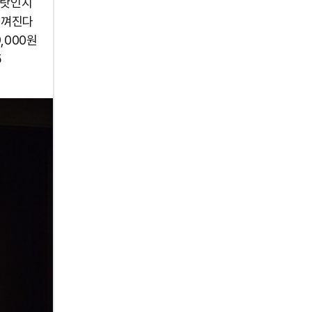
이탓인지
느껴진다
,000원
5