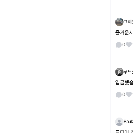
그레
즐거운시
0
루드
입금했
0
Paul
드디어 