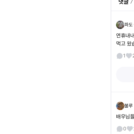
댓글
7
파도 
연휴내내
먹고 왔
1
불루
배우님들
0