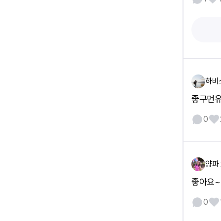
하비
좋구먼유
0
양파 
좋아요~
0