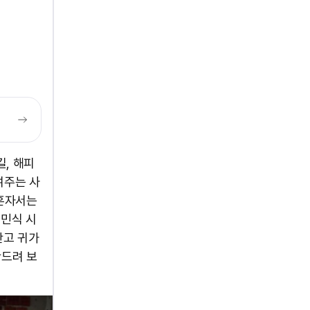
길, 해피
여주는 사
 혼자서는
최민식 시
안고 귀가
안드려 보