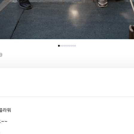
9
플라워
~~
1