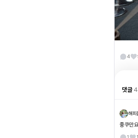
4
댓글
4
해피
좋쿠만요
1