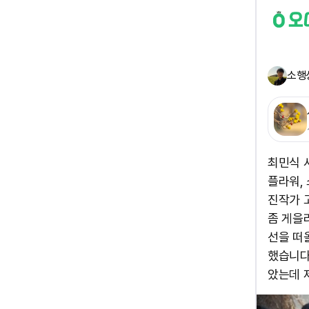
소행성
최민식 사
플라워,
진작가 
좀 게을
선을 떠
했습니다
았는데 제