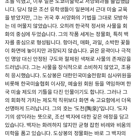
초를 익혔고, 이후 일본 도쿄미술학교 서양화과를 졸업했습
니다. 당시 많은 조선 유학생들이 일본에서 근대 미술 교육
을 받았지만, 그는 귀국 후 서양화의 기법을 그대로 모방하
는 데 머물지 않았습니다. 오히려 한국적 정서와 사물을 회
화의 중심에 두었습니다. 그의 작품 세계는 정물화, 특히 백
자를 중심으로 형성됩니다. 항아리, 매화, 과일, 소박한 꽃들
이 화면에 놓이지만 과장되지 않습니다. 굵은 윤곽이나 극적
인 명암 대신 안정된 구도와 절제된 색채로 사물의 존재감을
드러냅니다. 그는 사물을 장식적으로 소비하지 않았고, 조용
히 응시했습니다. 도상봉은 대한민국미술전람회 심사위원을
비롯해 한국미술협회 이사장, 예술원 회원 등을 역임하며 한
국 미술 제도의 기틀을 다진 인물이기도 합니다. 그러나 그
의 회화적 가치는 제도적 직위보다 화면 속 고요함에서 더욱
선명하게 드러납니다. 그의 호는 ‘도천(陶泉)’입니다. ‘도자
기의 샘’이라는 뜻으로, 조선 백자에 대한 깊은 애정을 담고
있습니다. 백자는 화려하지 않지만 균형 잡힌 비례와 비움의
미학을 품고 있습니다. 도상봉의 정물화는 바로 그 백자의