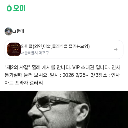
그런데
와미클(와인,미술,클래식을 즐기는모임)
서울특별시 마포구
"제2의 샤갈" 쥘레 게시를 만나다. VIP 초대권 입니다. 인사
동가실때 들러 보셔요. 일시 : 2026 2/25~ 3/3 ​장소 : 인사
아트 프라자 갤러리