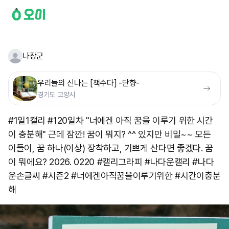
나장군
우리들의 신나는 [책수다] -단향-
경기도 고양시
#1일1캘리 #120일차 "너에겐 아직 꿈을 이루기 위한 시간
이 충분해" 근데 잠깐! 꿈이 뭐지? ^^ 있지만 비밀~~ 모든
이들이, 꿈 하나(이상) 장착하고, 기쁘게 산다면 좋겠다. 꿈
이 뭐에요? 2026. 0220 #캘리그라피 #나다운캘리 #나다
운손글씨 #시즌2 #너에겐아직꿈을이루기위한 #시간이충분
해