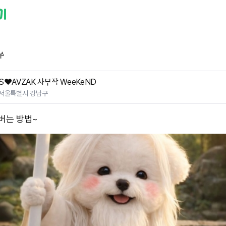
쑤
S❤️AVZAK 사부작 WeeKeND
서울특별시 강남구
 버는 방법~