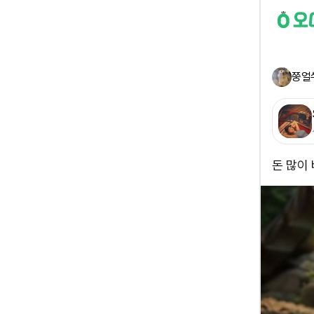
쭝얼
돈 많이