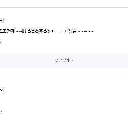
튜드
초천재~~!!!! 😱😱😱😱ㅋㅋㅋㅋ 젭알~~~~~
3
댓글 2개
74
2