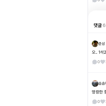
댓글
6
춘삼
오.. 1
0
솜솜
맹랑한 
0