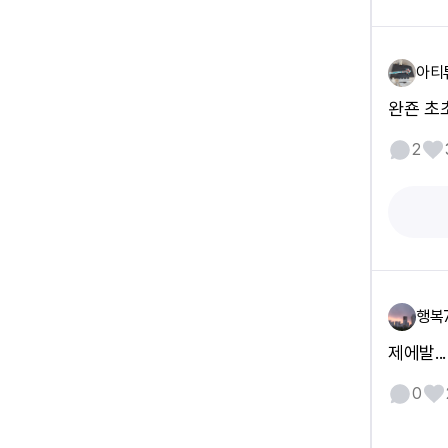
아티
완죤 초초
2
행복
제에발...
0