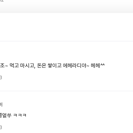
석2조~ 먹고 마시고, 돈은 쌓이고 에헤라디야~ 헤헤^^
3
이
쭝얼쑤 ㅋㅋㅋ
3