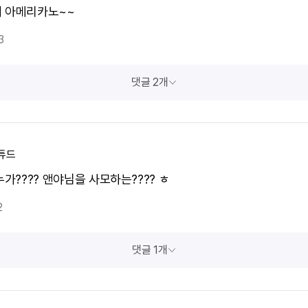
 아메리카노~~
3
댓글 2개
튜드
누가???? 앤야님을 사모하는???? ㅎ
2
댓글 1개