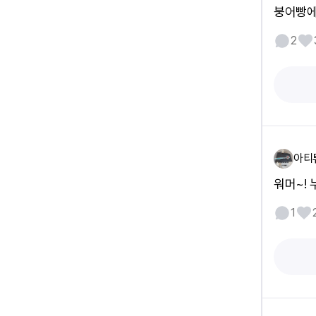
붕어빵에
2
아티
워머~! 
1