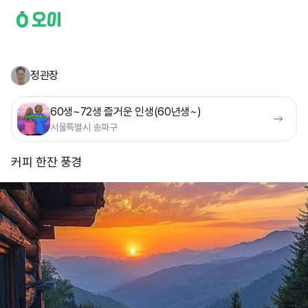
정관장
60생~72생 즐거운 인생(60년생~)
서울특별시 송파구
커피 한잔 풍경