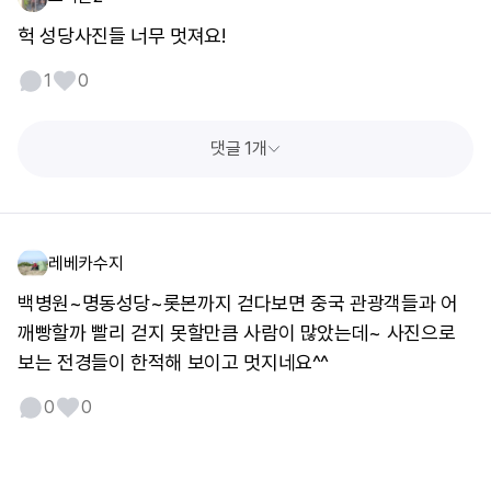
헉 성당사진들 너무 멋져요!
1
0
댓글 1개
레베카수지
백병원~명동성당~롯본까지 걷다보면 중국 관광객들과 어
깨빵할까 빨리 걷지 못할만큼 사람이 많았는데~ 사진으로
보는 전경들이 한적해 보이고 멋지네요^^
0
0