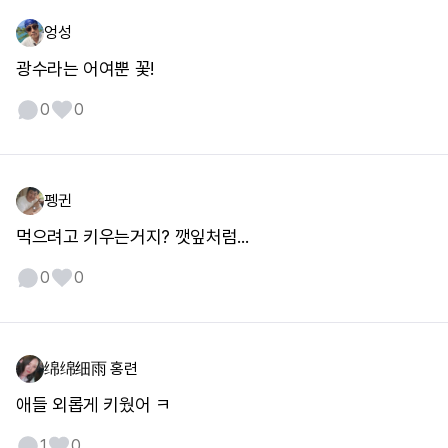
엉성
광수라는 어여뿐 꽃!
0
0
펭귄
먹으려고 키우는거지? 깻잎처럼...
0
0
绵绵细雨 홍련
애들 외롭게 키웠어 ㅋ
1
0