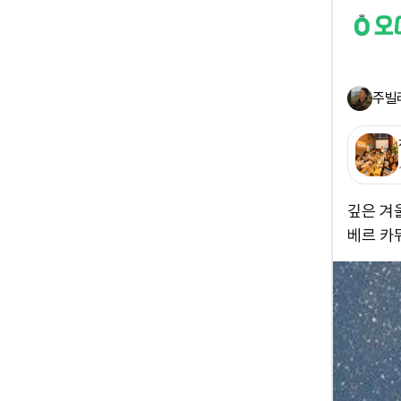
주빌
깊은 겨
베르 카뮈