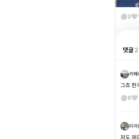
2
댓글
2
카페
그쵸 한국
0
리아
저도 재