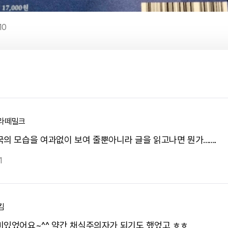
10
라떼밀크
의 모습을 여과없이 보여 줄뿐아니라 글을 읽고나면 뭔가.......
1
킴
미있었어요~^^ 약간 채식주의자가 되기도 했었고 ㅎㅎ