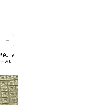
... 19
저는 재미