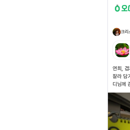
크리
연희, 
잘라 담
디님께 감