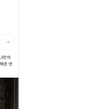
 나만의
드해준 앤