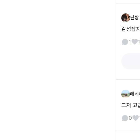
닌짱
감성잡지
1
레베
그저 고
0