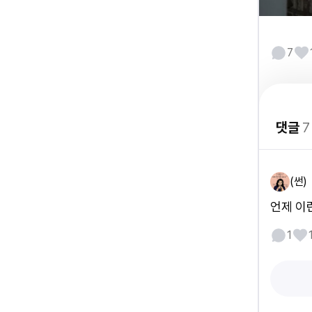
7
댓글
7
(썬)
언제 이
1