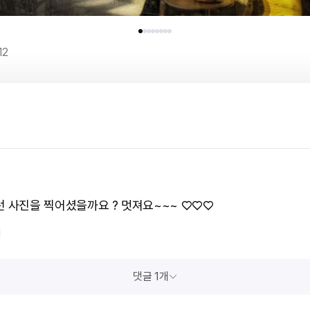
12
런 사진을 찍어셨을까요 ? 멋져요~~~ ♡♡♡
1
댓글 1개