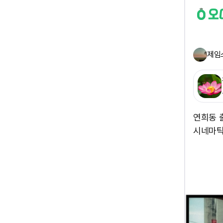
제임
연희동 
시네마틱