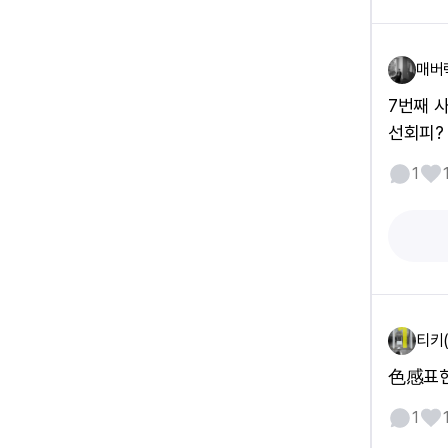
매버
7번째 
선회피?
1
티키(
色感표현
1