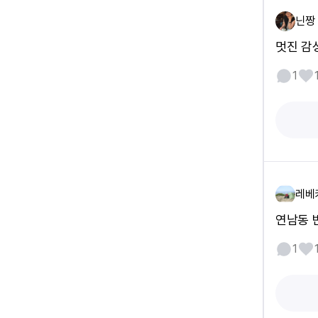
닌짱
멋진 감
1
레베
연남동 
1