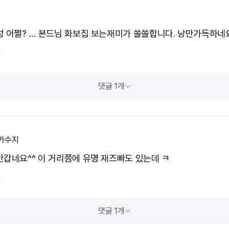
성 어쩔? … 본드님 화보집 보는재미가 쏠쏠합니다. 낭만가득하네요
1
댓글 1개
카수지
반갑네요^^ 이 거리쯤에 유명 재즈빠도 있는데 ㅋ
1
댓글 1개