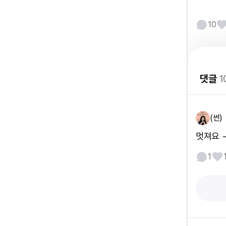
10
댓글
1
(썬)
멋져요 ~
1