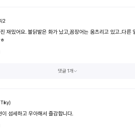
릭2
사진 재밌어요. 불닭발은 화가 났고,꼼장어는 움츠리고 있고..다른 
 ㅎ
1
댓글 1개
Tiky)
이 섬세하고 우아해서 즐감합니다.
1