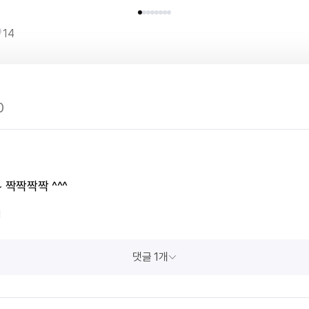
14
0
 짝짝짝짝 ^^^
1
댓글 1개