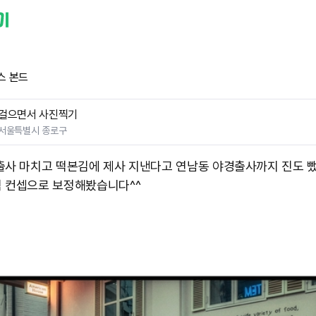
스 본드
걸으면서 사진찍기
서울특별시 종로구
출사 마치고 떡본김에 제사 지낸다고 연남동 야경출사까지 진도 뺐
 컨셉으로 보정해봤습니다^^