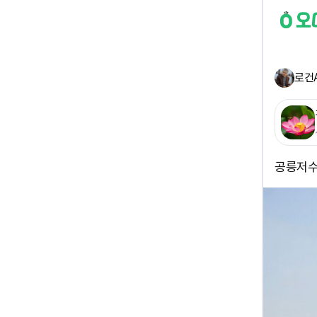
로건
공릉저