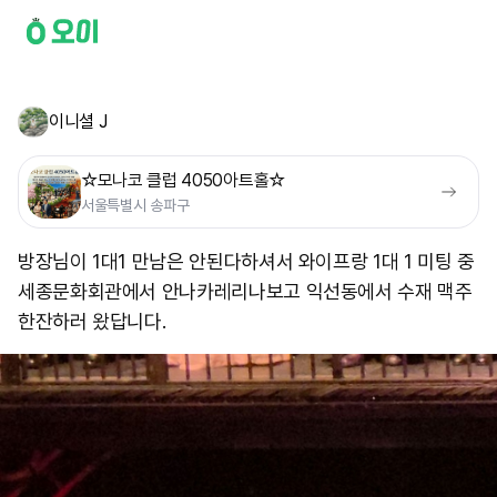
이니셜 J
☆모나코 클럽 4050아트홀☆
서울특별시 송파구
방장님이 1대1 만남은 안된다하셔서 와이프랑 1대 1 미팅 중
세종문화회관에서 안나카레리나보고 익선동에서 수재 맥주
한잔하러 왔답니다.