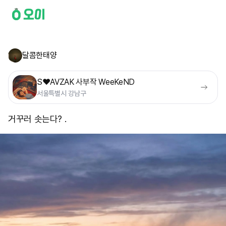
달콤한태양
S❤️AVZAK 사부작 WeeKeND
서울특별시 강남구
거꾸러 솟는다? .