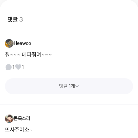
댓글
3
Heewoo
춰~~~ 데파줘여~~~
1
1
댓글 1개
큰목소리
뜨사주이소~