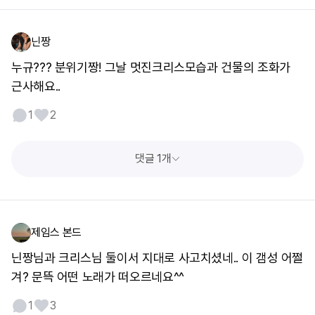
닌짱
누규??? 분위기짱! 그날 멋진크리스모습과 건물의 조화가
근사해요..
1
2
댓글 1개
제임스 본드
닌짱님과 크리스님 둘이서 지대로 사고치셨네.. 이 갬성 어쩔
겨? 문뜩 어떤 노래가 떠오르네요^^
1
3